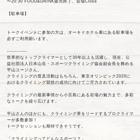
〜20:30 FOOD&DRINK販売終了、会場Close
【駐車場】
トークイベントに参加の方は、オーキドホテル裏にある駐車場を
必ずご利用願います。
-------------
世界的なトップクライマーとして30年以上も活躍し、現在、公
益社団法人日本山岳・スポーツクライミング協会副会長を務める
平山ユージさん。
クライミングの普及活動はもちろん、東京オリンピック2020に
おけるクライミング競技の成功に向けてご尽力されています。
クライミングの最新事情から小豆島にある岩場の魅力まで、多彩
なトークを繰り広げます。
平山さんのほかにも、クライミング界をリードするプロクライマ
ーが多数参加！
トークセッションも期待できそうです。
「クライミングってどんなスポーツ？」