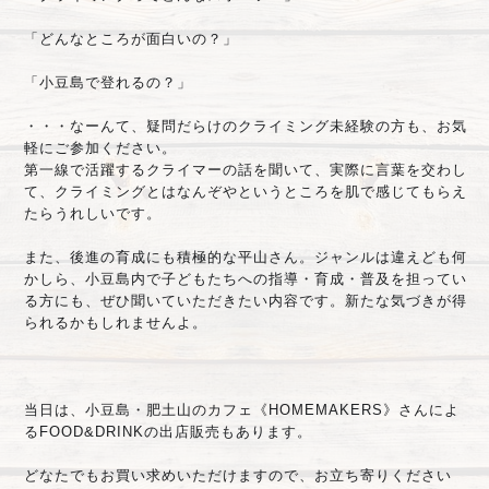
「どんなところが面白いの？」
「小豆島で登れるの？」
・・・なーんて、疑問だらけのクライミング未経験の方も、お気
軽にご参加ください。
第一線で活躍するクライマーの話を聞いて、実際に言葉を交わし
て、クライミングとはなんぞやというところを肌で感じてもらえ
たらうれしいです。
また、後進の育成にも積極的な平山さん。ジャンルは違えども何
かしら、小豆島内で子どもたちへの指導・育成・普及を担ってい
る方にも、
ぜひ聞いていただきたい内容です。新たな気づきが得
られるかもしれませんよ。
当日は、小豆島・肥土山のカフェ《HOMEMAKERS》さんによ
るFOOD&DRINKの出店販売もあります。
どなたでもお買い求めいただけますので、お立ち寄りください