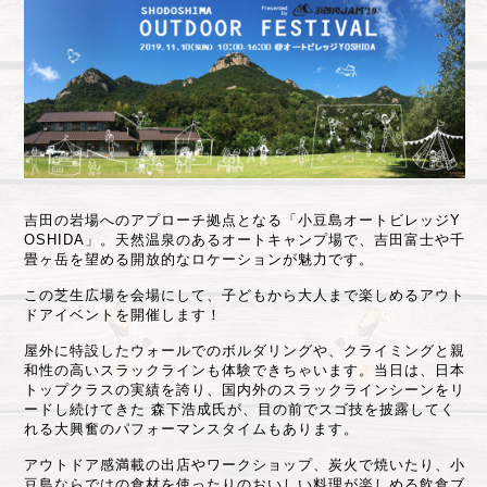
吉田の岩場へのアプローチ拠点となる「小豆島オートビレッジY
OSHIDA」。天然温泉のあるオートキャンプ場で、吉田富士や千
畳ヶ岳を望める開放的なロケーションが魅力です。
この芝生広場を会場にして、子どもから大人まで楽しめるアウト
ドアイベントを開催します！
屋外に特設したウォールでのボルダリングや、クライミングと親
和性の高いスラックラインも体験できちゃいます。当日は、日本
トップクラスの実績を誇り、国内外のスラックラインシーンをリ
ードし続けてきた 森下浩成氏が、目の前でスゴ技を披露してく
れる大興奮のパフォーマンスタイムもあります。
アウトドア感満載の出店やワークショップ、炭火で焼いたり、小
豆島ならではの食材を使ったりのおいしい料理が楽しめる飲食ブ