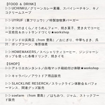
【FOOD ＆ DRINK】
▷▷UCHINKU／グリーンカレー素麺、スパイシーチキン、キノ
コクリームスープ
▷▷UYRUF（裏フリュウ）／特製放牧豚バーガー
▷▷タコのまくら／そうめんフォー、焼き菓子、焚き火でコーヒ
ー豆焙煎＆ホットサンドづくり★workshop
▷▷ドンドロ浜商店（from 豊島）／おにぎり、中華ちまき、呉
汁、ポップコーン、海苔佃煮
▷▷HOMEMAKERS／スペシャリティコーヒー、ジンジャーシ
ロップを使った各種ドリンク、焼きイモ
【SHOP】
▷▷アトリエカンタント／白地マッチ箱絵付け体験★workshop
▷▷キャラバン／アウトドア用品販売
▷▷SLACKLINE RESERCH／スラックライン体験会＆パフォ
ーマンス、関連グッズ販売
▷▷soefarm （from 豊島）／はちみつ、ジャム、ストックフー
ド販売