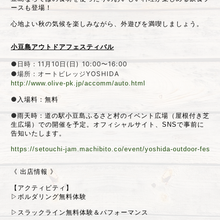
ースも登場！
心地よい秋の気候を楽しみながら、外遊びを満喫しましょう。
小豆島アウトドアフェスティバル
●日時：11月10日(日) 10:00〜16:00
●場所：オートビレッジYOSHIDA
http://www.olive-pk.jp/accomm/
auto.html
●
入場料：無料
●
雨天時：道の駅小豆島ふるさと村のイベント広場（屋根付き芝
生広場）での開催を予定。オフィシャルサイト、SNSで事前に
告知いたします。
https://setouchi-jam.machibito.co/event/yoshida-outdoor-fes
《 出店情報 》
【アクティビティ】
▷ボルダリング無料体験
▷スラックライン無料体験＆パフォーマンス