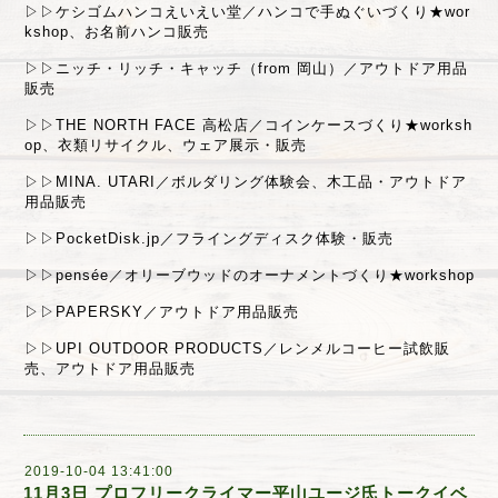
▷▷ケシゴムハンコえいえい堂／ハンコで手ぬぐいづくり★wor
kshop、お名前ハンコ販売
▷▷ニッチ・リッチ・キャッチ（from 岡山）／アウトドア用品
販売
▷▷THE NORTH FACE 高松店／コインケースづくり★worksh
op、衣類リサイクル、ウェア展示・販売
▷▷MINA. UTARI／ボルダリング体験会、木工品・アウトドア
用品販売
▷▷PocketDisk.jp／フライングディスク体験・販売
▷▷pensée／オリーブウッドのオーナメントづくり★workshop
▷▷PAPERSKY／アウトドア用品販売
▷▷UPI OUTDOOR PRODUCTS／レンメルコーヒー試飲販
売、アウトドア用品販売
2019-10-04 13:41:00
11月3日 プロフリークライマー平山ユージ氏トークイベ